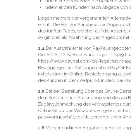
indem er dem Kunden die bestellte Ware 
indem er den Kunden nach Abgabe von de
Liegen mehrere der vorgenannten Alternative
eintritt. Die Frist zur Annahme des Angebo
des fünften Tages, welcher auf die Absendun
so gilt dies als Ablehnung des Angebots mit
2.4
Bei Auswahl einer von PayPal angebotenen
Cie, S.C.A., 22-24 Boulevard Royal, L-2449 
https://www.paypal.com
/de
/legalhub
/payp
Bedingungen für Zahlungen ohne PayPal-Kon
mittels einer im Online-Bestellvorgang aus
des Kunden in dem Zeitpunkt, in dem der Kun
2.5
Bei der Bestellung über das Online-Beste
dem Kunden nach Absendung von dessen Bestel
Zugänglichmachung des Vertragstextes durch
Online-Shop des Verkäufers eingerichtet hat
passwortgeschütztes Nutzerkonto unter An
2.6
Vor verbindlicher Abgabe der Bestellung