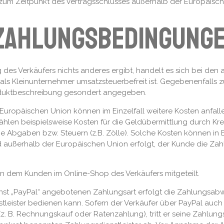
 zum Zeitpunkt des Vertragsschlusses außerhalb der Europäisch
 Zahlungsbedingung
 des Verkäufers nichts anderes ergibt, handelt es sich bei de
 als Kleinunternehmer umsatzsteuerbefreit ist. Gegebenenfalls z
oduktbeschreibung gesondert angegeben.
uropäischen Union können im Einzelfall weitere Kosten anfallen
hlen beispielsweise Kosten für die Geldübermittlung durch Kre
e Abgaben bzw. Steuern (z.B. Zölle). Solche Kosten können in
and außerhalb der Europäischen Union erfolgt, der Kunde die Z
 dem Kunden im Online-Shop des Verkäufers mitgeteilt.
st „PayPal“ angebotenen Zahlungsart erfolgt die Zahlungsabw
stleister bedienen kann. Sofern der Verkäufer über PayPal auch
. B. Rechnungskauf oder Ratenzahlung), tritt er seine Zahlung