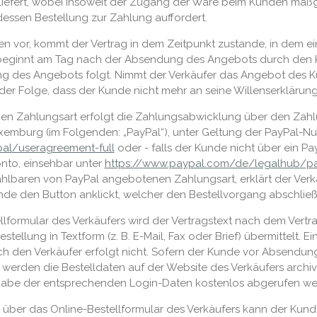
liefert, wobei insoweit der Zugang der Ware beim Kunden maßge
ssen Bestellung zur Zahlung auffordert.
n vor, kommt der Vertrag in dem Zeitpunkt zustande, in dem ei
ts beginnt am Tag nach der Absendung des Angebots durch den
g des Angebots folgt. Nimmt der Verkäufer das Angebot des Ku
 der Folge, dass der Kunde nicht mehr an seine Willenserklärun
 Zahlungsart erfolgt die Zahlungsabwicklung über den Zahlungs
Luxemburg (im Folgenden: „PayPal“), unter Geltung der PayPal-
al
/useragreement-full
oder - falls der Kunde nicht über ein P
to, einsehbar unter
https://www.paypal.com
/de
/legalhub
/p
wählbaren von PayPal angebotenen Zahlungsart, erklärt der Ver
de den Button anklickt, welcher den Bestellvorgang abschließ
llformular des Verkäufers wird der Vertragstext nach dem Vert
lung in Textform (z. B. E-Mail, Fax oder Brief) übermittelt. 
 den Verkäufer erfolgt nicht. Sofern der Kunde vor Absendung
, werden die Bestelldaten auf der Website des Verkäufers arc
gabe der entsprechenden Login-Daten kostenlos abgerufen we
 über das Online-Bestellformular des Verkäufers kann der Kun