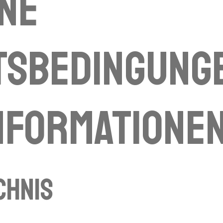
ne
sbedingunge
nformatione
chnis