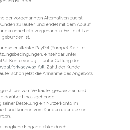
blich ist, oder
ne der vorgenannten Alternativen zuerst
 Kunden zu laufen und endet mit dem Ablauf
nden innerhalb vorgenannter Frist nicht an,
g gebunden ist.
dienstleister PayPal (Europe) S.à r.l. et
Nutzungsbedingungen, einsehbar unter
ayPal-Konto verfügt – unter Geltung der
aypal
/privacywax-full
. Zahlt der Kunde
käufer schon jetzt die Annahme des Angebots
t.
ragsschluss vom Verkäufer gespeichert und
Eine darüber hinausgehende
 seiner Bestellung ein Nutzerkonto im
hiviert und können vom Kunden über dessen
rden.
de mögliche Eingabefehler durch