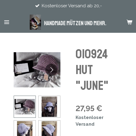
Kostenloser Versand ab 20,-
Zum
Hauptinhalt
springen
Handmade Mützen und mehr.
010924
Hut
"June"
27,95 €
Kostenloser
Versand