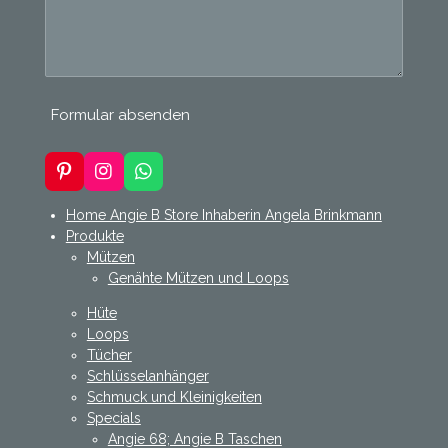
Formular absenden
P
I
W
i
n
h
n
s
a
Home Angie B Store Inhaberin Angela Brinkmann
t
t
t
Produkte
e
a
s
Mützen
r
g
A
Genähte Mützen und Loops
e
r
p
s
a
p
Hüte
t
m
Loops
Tücher
Schlüsselanhänger
Schmuck und Kleinigkeiten
Specials
Angie 68; Angie B Taschen