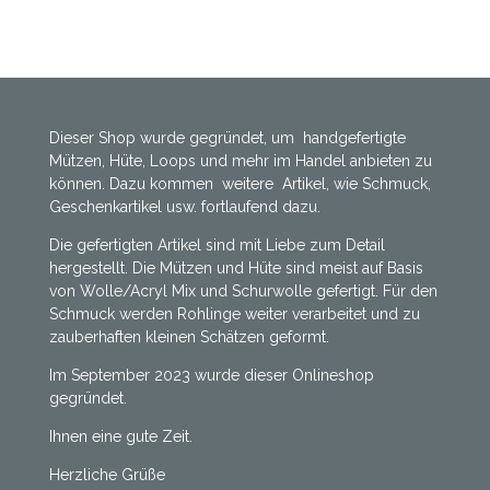
i
i
i
i
l
l
l
l
e
e
e
e
n
n
n
n
Dieser Shop wurde gegründet, um handgefertigte
Mützen, Hüte, Loops und mehr im Handel anbieten zu
können. Dazu kommen weitere Artikel, wie Schmuck,
Geschenkartikel usw. fortlaufend dazu.
Die gefertigten Artikel sind mit Liebe zum Detail
hergestellt. Die Mützen und Hüte sind meist auf Basis
von Wolle/Acryl Mix und Schurwolle gefertigt. Für den
Schmuck werden Rohlinge weiter verarbeitet und zu
zauberhaften kleinen Schätzen geformt.
Im September 2023 wurde dieser Onlineshop
gegründet.
Ihnen eine gute Zeit.
Herzliche Grüße