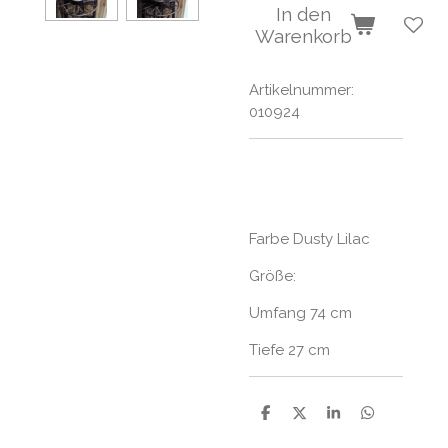
In den
Warenkorb
Artikelnummer:
010924
Farbe Dusty Lilac
Größe:
Umfang 74 cm
Tiefe 27 cm
T
T
T
T
e
e
e
e