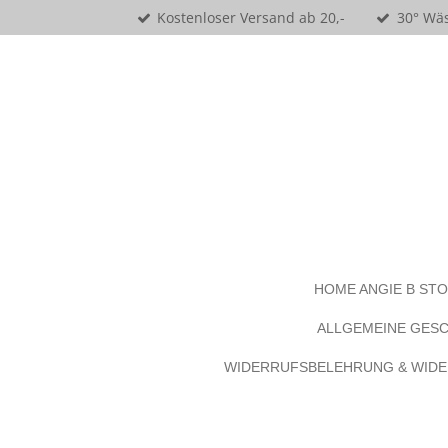
Kostenloser Versand ab 20,-
30° Wäs
Zum
Hauptinhalt
springen
HOME ANGIE B ST
ALLGEMEINE GES
WIDERRUFSBELEHRUNG & WID