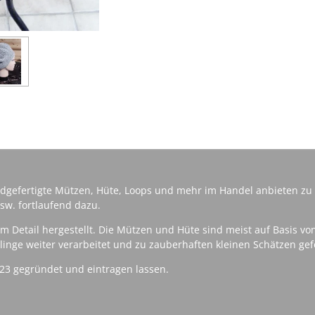
e
e
e
i
i
i
l
l
l
e
e
e
n
n
n
dgefertigte Mützen, Hüte, Loops und mehr im Handel anbieten 
sw. fortlaufend dazu.
zum Detail hergestellt. Die Mützen und Hüte sind meist auf Basis v
inge weiter verarbeitet und zu zauberhaften kleinen Schätzen gef
23 gegründet und eintragen lassen.