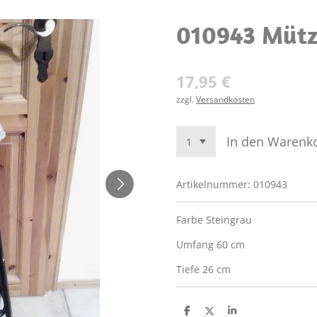
010943 Mütz
17,95 €
zzgl.
Versandkosten
In den Warenk
Artikelnummer:
010943
Farbe Steingrau
Umfang 60 cm
Tiefe 26 cm
T
T
T