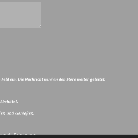
Feld ein. Die Nachricht wird an den Store weiter geleitet.
d behütet.
len und Genießen.
 Angela Brinkmann