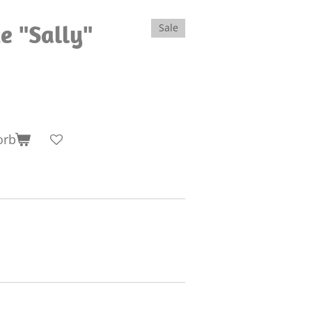
e "Sally"
Sale
orb