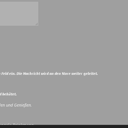
Feld ein. Die Nachricht wird an den Store weiter geleitet.
d behütet.
len und Genießen.
 Angela Brinkmann