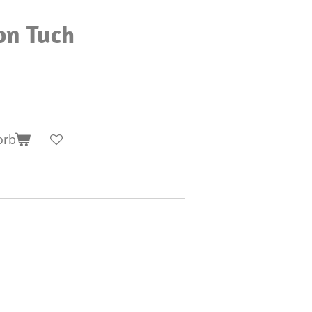
on Tuch
orb