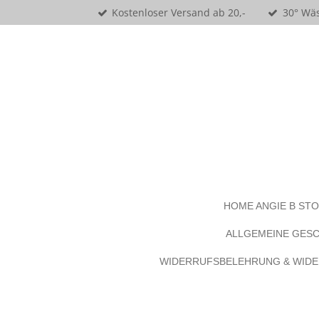
Kostenloser Versand ab 20,-
30° Wäs
Zum
Hauptinhalt
springen
HOME ANGIE B ST
ALLGEMEINE GES
WIDERRUFSBELEHRUNG & WID