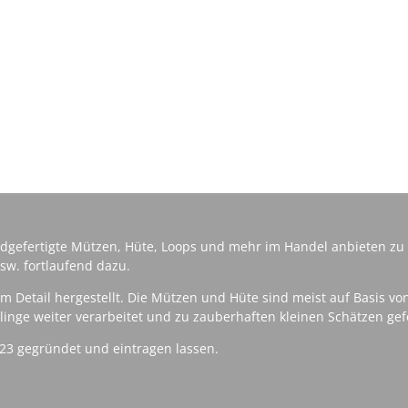
l
l
l
e
e
e
n
n
n
dgefertigte Mützen, Hüte, Loops und mehr im Handel anbieten 
sw. fortlaufend dazu.
zum Detail hergestellt. Die Mützen und Hüte sind meist auf Basis v
inge weiter verarbeitet und zu zauberhaften kleinen Schätzen gef
23 gegründet und eintragen lassen.