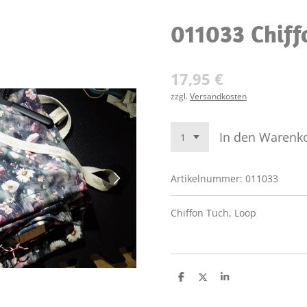
011033 Chiff
17,95 €
zzgl.
Versandkosten
In den Warenk
Artikelnummer:
011033
Chiffon Tuch, Loop
T
T
T
e
e
e
i
i
i