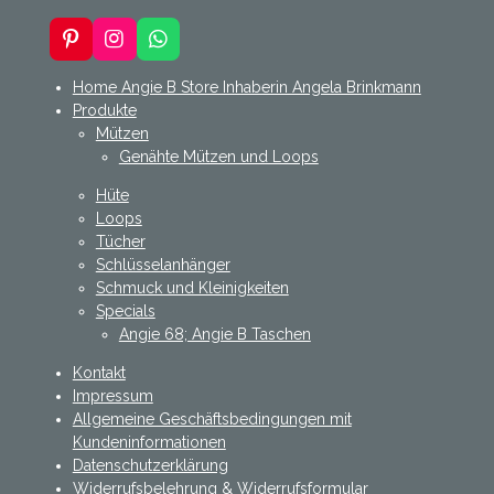
P
I
W
i
n
h
n
s
a
Home Angie B Store Inhaberin Angela Brinkmann
t
t
t
Produkte
e
a
s
Mützen
r
g
A
Genähte Mützen und Loops
e
r
p
s
a
p
Hüte
t
m
Loops
Tücher
Schlüsselanhänger
Schmuck und Kleinigkeiten
Specials
Angie 68; Angie B Taschen
Kontakt
Impressum
Allgemeine Geschäftsbedingungen mit
Kundeninformationen
Datenschutzerklärung
Widerrufsbelehrung & Widerrufsformular