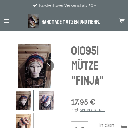
Kostenloser Versand ab 20,-
Zum
Hauptinhalt
springen
Handmade Mützen und mehr.
010951
Mütze
"Finja"
17,95 €
zzgl.
Versandkosten
In den