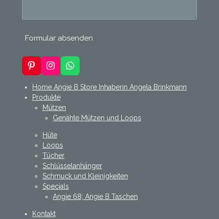
Formular absenden
P
I
W
i
n
h
n
s
a
Home Angie B Store Inhaberin Angela Brinkmann
t
t
t
Produkte
e
a
s
Mützen
r
g
A
Genähte Mützen und Loops
e
r
p
s
a
p
Hüte
t
m
Loops
Tücher
Schlüsselanhänger
Schmuck und Kleinigkeiten
Specials
Angie 68; Angie B Taschen
Kontakt