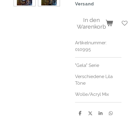
Versand
In den
Warenkorb
Artikelnummer:
010995
"Gela" Serie
Verschiedene Lila
Töne
Wolle/Acryl Mix
T
T
T
T
e
e
e
e
i
i
i
i
l
l
l
l
e
e
e
e