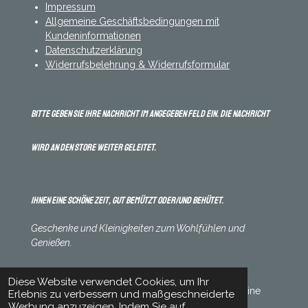
Impressum
Allgemeine Geschäftsbedingungen mit
Kundeninformationen
Datenschutzerklärung
Widerrufsbelehrung & Widerrufsformular
Bitte geben Sie Ihre Nachricht im angegeben Feld ein. Die Nachricht
wird an den Store weiter geleitet.
Ihnen eine schöne Zeit, gut bemützt oder/und behütet.
Geschenke und Kleinigkeiten zum Wohlfühlen und
Genießen.
Diese Website verwendet Cookies, um Ihr
© 2023 - 2026 Handmade Mützen und mehr.online
Erlebnis zu verbessern und maßgeschneiderte
Werbung anzuzeigen. Indem Sie auf