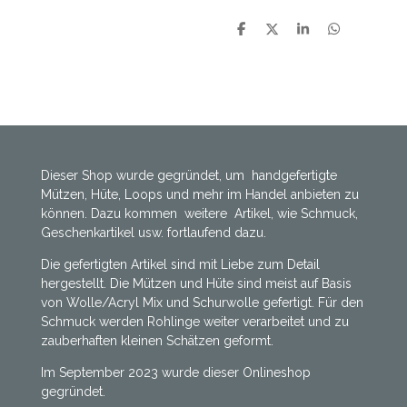
T
T
T
T
e
e
e
e
i
i
i
i
l
l
l
l
e
e
e
e
n
n
n
n
Dieser Shop wurde gegründet, um handgefertigte
Mützen, Hüte, Loops und mehr im Handel anbieten zu
können. Dazu kommen weitere Artikel, wie Schmuck,
Geschenkartikel usw. fortlaufend dazu.
Die gefertigten Artikel sind mit Liebe zum Detail
hergestellt. Die Mützen und Hüte sind meist auf Basis
von Wolle/Acryl Mix und Schurwolle gefertigt. Für den
Schmuck werden Rohlinge weiter verarbeitet und zu
zauberhaften kleinen Schätzen geformt.
Im September 2023 wurde dieser Onlineshop
gegründet.