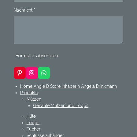
Nachricht *
Formular absenden
P
I
W
i
n
h
n
s
a
Home Angie B Store Inhaberin Angela Brinkmann
t
t
t
Produkte
e
a
s
Mützen
r
g
A
Genähte Mützen und Loops
e
r
p
s
a
p
Hüte
t
m
Loops
Tücher
Schlüsselanhänger