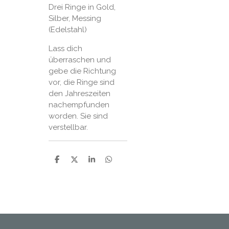
Drei Ringe in Gold,
Silber, Messing
(Edelstahl)
Lass dich
überraschen und
gebe die Richtung
vor, die Ringe sind
den Jahreszeiten
nachempfunden
worden. Sie sind
verstellbar.
T
T
T
T
e
e
e
e
i
i
i
i
l
l
l
l
e
e
e
e
n
n
n
n