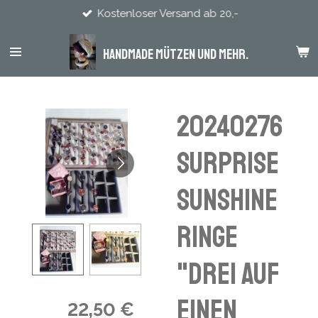
Kostenloser Versand ab 20,-
Zum
Hauptinhalt
springen
Handmade Mützen und mehr.
20240276
Surprise
Sunshine
Ringe
"Drei auf
einen
22,50 €