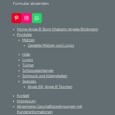
Formular absenden
P
I
W
i
n
h
n
s
a
Home Angie B Store Inhaberin Angela Brinkmann
t
t
t
Produkte
e
a
s
Mützen
r
g
A
Genähte Mützen und Loops
e
r
p
s
a
p
Hüte
t
m
Loops
Tücher
Schlüsselanhänger
Schmuck und Kleinigkeiten
Specials
Angie 68; Angie B Taschen
Kontakt
Impressum
Allgemeine Geschäftsbedingungen mit
Kundeninformationen