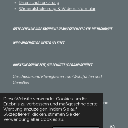
Datenschutzerklärung
Widerrufsbelehrung & Widerrufsformular
Bitte geben Sie Ihre Nachricht im angegeben Feld ein. Die Nachricht
wird an den Store weiter geleitet.
Ihnen eine schöne Zeit, gut bemützt oder/und behütet.
Geschenke und Kleinigkeiten zum Wohlfühlen und
Genießen.
Diese Website verwendet Cookies, um Ihr
© 2023 - 2026 Handmade Mützen und mehr.online
Erlebnis zu verbessern und maßgeschneiderte
Werbung anzuzeigen. Indem Sie auf
„Akzeptieren“ klicken, stimmen Sie der
Verwendung aller Cookies zu.