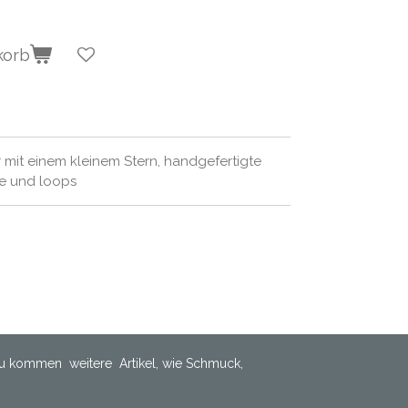
korb
mit einem kleinem Stern, handgefertigte
e und loops
u kommen weitere Artikel, wie Schmuck,