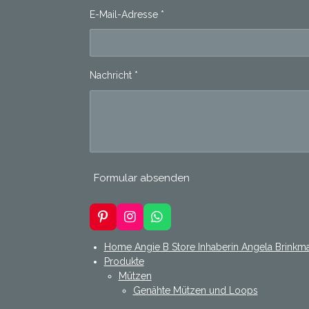
E-Mail-Adresse *
Nachricht *
Formular absenden
P
I
W
i
n
h
n
s
a
Home Angie B Store Inhaberin Angela Brinkm
t
t
t
Produkte
e
a
s
Mützen
r
g
A
Genähte Mützen und Loops
e
r
p