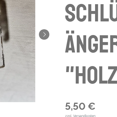
Schl
änge
"Hol
5,50 €
zzgl.
Versandkosten