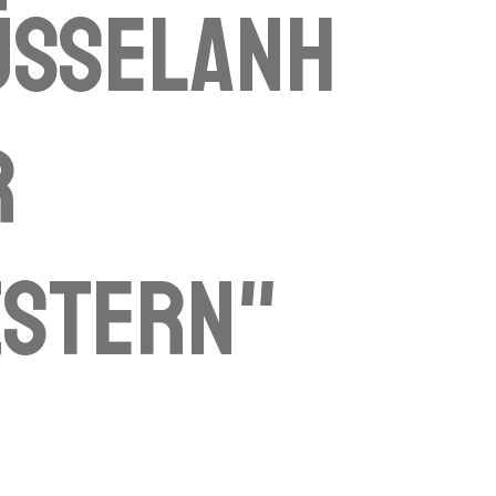
üsselanh
r
zstern"