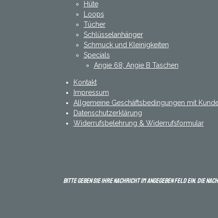
s
a
p
Hüte
t
m
Loops
Tücher
Schlüsselanhänger
Schmuck und Kleinigkeiten
Specials
Angie 68; Angie B Taschen
Kontakt
Impressum
Allgemeine Geschäftsbedingungen mit Kunde
Datenschutzerklärung
Widerrufsbelehrung & Widerrufsformular
Bitte geben Sie Ihre Nachricht im angegeben Feld ein. Die Nac